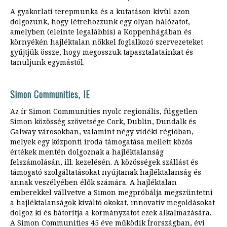
A gyakorlati terepmunka és a kutatáson kívül azon
dolgozunk, hogy létrehozzunk egy olyan hálózatot,
amelyben (eleinte legalábbis) a Koppenhágában és
környékén hajléktalan nőkkel foglalkozó szervezeteket
gyűjtjük össze, hogy megosszuk tapasztalatainkat és
tanuljunk egymástól.
Simon Communities, IE
Az ír Simon Communities nyolc regionális, független
Simon közösség szövetsége Cork, Dublin, Dundalk és
Galway városokban, valamint négy vidéki régióban,
melyek egy központi iroda támogatása mellett közös
értékek mentén dolgoznak a hajléktalanság
felszámolásán, ill. kezelésén. A közösségek szállást és
támogató szolgáltatásokat nyújtanak hajléktalanság és
annak veszélyében élők számára. A hajléktalan
emberekkel vállvetve a Simon megpróbálja megszüntetni
a hajléktalanságok kiváltó okokat, innovatív megoldásokat
dolgoz ki és bátorítja a kormányzatot ezek alkalmazására.
A Simon Communities 45 éve működik Írországban, évi