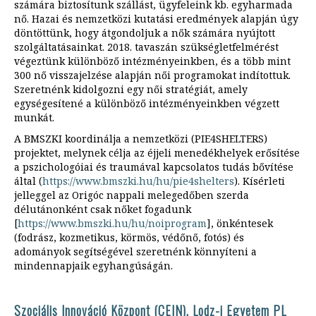
számára biztosítunk szállást, ügyfeleink kb. egyharmada
nő. Hazai és nemzetközi kutatási eredmények alapján úgy
döntöttünk, hogy átgondoljuk a nők számára nyújtott
szolgáltatásainkat. 2018. tavaszán szükségletfelmérést
végeztünk különböző intézményeinkben, és a több mint
300 nő visszajelzése alapján női programokat indítottuk.
Szeretnénk kidolgozni egy női stratégiát, amely
egységesítené a különböző intézményeinkben végzett
munkát.
A BMSZKI koordinálja a nemzetközi (PIE4SHELTERS)
projektet, melynek célja az éjjeli menedékhelyek erősítése
a pszichologóiai és traumával kapcsolatos tudás bővítése
által (
https://www.bmszki.hu/hu/pie4shelters
). Kísérleti
jelleggel az Origóc nappali melegedőben szerda
délutánonként csak nőket fogadunk
[
https://www.bmszki.hu/hu/noiprogram
], önkéntesek
(fodrász, kozmetikus, körmös, védőnő, fotós) és
adományok segítségével szeretnénk könnyíteni a
mindennapjaik egyhangúságán.
Szociális Innováció Központ (CEIN), Lodz-i Egyetem PL