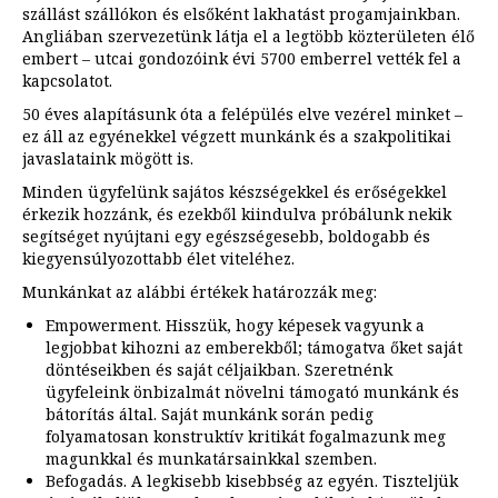
szállást szállókon és elsőként lakhatást progamjainkban.
Angliában szervezetünk látja el a legtöbb közterületen élő
embert – utcai gondozóink évi 5700 emberrel vették fel a
kapcsolatot.
50 éves alapításunk óta a felépülés elve vezérel minket –
ez áll az egyénekkel végzett munkánk és a szakpolitikai
javaslataink mögött is.
Minden ügyfelünk sajátos készségekkel és erőségekkel
érkezik hozzánk, és ezekből kiindulva próbálunk nekik
segítséget nyújtani egy egészségesebb, boldogabb és
kiegyensúlyozottabb élet viteléhez.
Munkánkat az alábbi értékek határozzák meg:
Empowerment. Hisszük, hogy képesek vagyunk a
legjobbat kihozni az emberekből; támogatva őket saját
döntéseikben és saját céljaikban. Szeretnénk
ügyfeleink önbizalmát növelni támogató munkánk és
bátorítás által. Saját munkánk során pedig
folyamatosan konstruktív kritikát fogalmazunk meg
magunkkal és munkatársainkkal szemben.
Befogadás. A legkisebb kisebbség az egyén. Tiszteljük