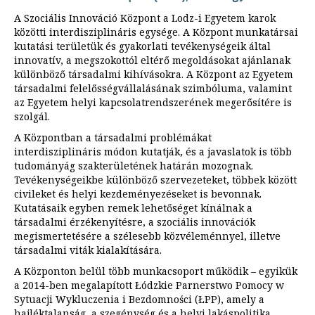
A Szociális Innováció Központ a Lodz-i Egyetem karok
közötti interdisziplináris egysége. A Központ munkatársai
kutatási területük és gyakorlati tevékenységeik által
innovatív, a megszokottól eltérő megoldásokat ajánlanak
különböző társadalmi kihívásokra. A Központ az Egyetem
társadalmi felelősségvállalásának szimbóluma, valamint
az Egyetem helyi kapcsolatrendszerének megerősítére is
szolgál.
A Központban a társadalmi problémákat
interdisziplináris módon kutatják, és a javaslatok is több
tudományág szakterületének határán mozognak.
Tevékenységeikbe különböző szervezeteket, többek között
civileket és helyi kezdeményezéseket is bevonnak.
Kutatásaik egyben remek lehetőséget kínálnak a
társadalmi érzékenyítésre, a szociális innovációk
megismertetésére a szélesebb közvéleménnyel, illetve
társadalmi viták kialakítására.
A Központon belül több munkacsoport működik – egyikük
a 2014-ben megalapított Łódzkie Parnerstwo Pomocy w
Sytuacji Wykluczenia i Bezdomności (ŁPP), amely a
hajléktalanság, a szegénység és a helyi lakáspolitika