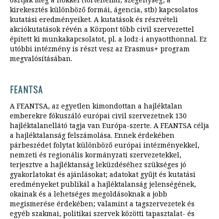
kirekesztés különböző formái, ágencia, stb) kapcsolatos
kutatási eredményeiket. A kutatások és részvételi
akciókutatások révén a Központ több civil szervezettel
épített ki munkakapcsolatot, pl. a lodz-i anyaotthonnal. Ez
utóbbi intézmény is részt vesz az Erasmus+ program
megvalósításában.
FEANTSA
A FEANTSA, az egyetlen kimondottan a hajléktalan
emberekre fókuszáló európai civil szervezetnek 130
hajléktalanellátó tagja van Európa-szerte. A FEANTSA célja
a hajléktalanság felszámolása. Ennek érdekében
párbeszédet folytat különböző európai intézményekkel,
nemzeti és regionális kormányzati szervezetekkel,
terjesztve a hajléktanság leküzdéséhez szükséges jó
gyakorlatokat és ajánlásokat; adatokat gyűjt és kutatási
eredményeket publikál a hajléktalanság jelenségének,
okainak és a lehetséges megoldásoknak a jobb
megismerése érdekében; valamint a tagszervezetek és
egyéb szakmai, politikai szervek közötti tapasztalat- és