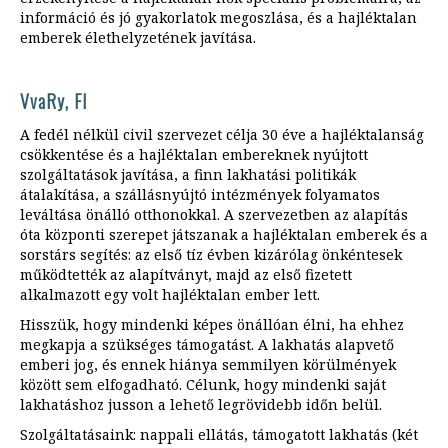
információ és jó gyakorlatok megoszlása, és a hajléktalan
emberek élethelyzetének javítása.
VvaRy, FI
A fedél nélkül civil szervezet célja 30 éve a hajléktalanság
csökkentése és a hajléktalan embereknek nyújtott
szolgáltatások javítása, a finn lakhatási politikák
átalakítása, a szállásnyújtó intézmények folyamatos
leváltása önálló otthonokkal. A szervezetben az alapítás
óta központi szerepet játszanak a hajléktalan emberek és a
sorstárs segítés: az első tíz évben kizárólag önkéntesek
működtették az alapítványt, majd az első fizetett
alkalmazott egy volt hajléktalan ember lett.
Hisszük, hogy mindenki képes önállóan élni, ha ehhez
megkapja a szükséges támogatást. A lakhatás alapvető
emberi jog, és ennek hiánya semmilyen körülmények
között sem elfogadható. Célunk, hogy mindenki saját
lakhatáshoz jusson a lehető legrövidebb időn belül.
Szolgáltatásaink: nappali ellátás, támogatott lakhatás (két