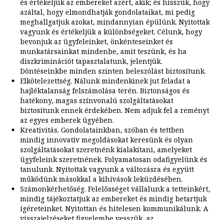
és értékeljük az embereket azért, akik; és hisszük, hogy
azáltal, hogy elmondhatják gondolataikat, mi pedig
meghallgatjuk azokat, mindannyian épülünk. Nyitottak
vagyunk és értékeljük a különbségeket. Célunk, hogy
bevonjuk az ügyfeleinket, önkénteseinket és
munkatársainkat mindenbe, amit teszünk, és ha
diszkriminációt tapasztalatunk, jelentjük.
Döntéseinkbe minden szinten beleszólást biztosítunk.
Elkötelezettség. Nálunk mindenkinek jut feladat a
hajléktalanság felszámolása terén. Biztonságos és
hatékony, magas színvonalú szolgáltatásokat
biztosítunk ennek érdekében. Nem adjuk fel a reményt
az egyes emberek ügyében.
Kreativitás. Gondolatainkban, szóban és tettben
mindig innovatív megoldásokat keresünk és olyan
szolgáltatásokat szeretnénk kialakítani, amelyeket
ügyfeleink szeretnének. Folyamatosan odafigyelünk és
tanulunk. Nyitottak vagyunk a változásra és együtt
működünk másokkal a kihívások leküzdésében.
Számonkérhetőség. Felelősséget vállalunk a tetteinkért,
mindig tájékoztatjuk az embereket és mindig betartjuk
ígéreteinket. Nyitottan és hitelesen kommunikálunk. A
visszajelzéseket figyelembe vesszük, az