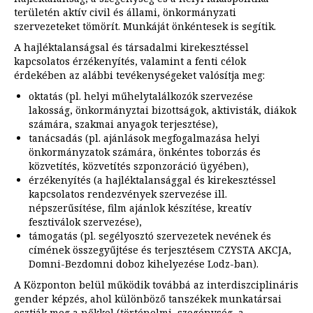
területén aktív civil és állami, önkormányzati
szervezeteket tömörít. Munkáját önkéntesek is segítik.
A hajléktalanságsal és társadalmi kirekesztéssel
kapcsolatos érzékenyítés, valamint a fenti célok
érdekében az alábbi tevékenységeket valósítja meg:
oktatás (pl. helyi műhelytalálkozók szervezése
lakosság, önkormányztai bizottságok, aktivisták, diákok
számára, szakmai anyagok terjesztése),
tanácsadás (pl. ajánlások megfogalmazása helyi
önkormányzatok számára, önkéntes toborzás és
közvetítés, közvetítés szponzoráció ügyében),
érzékenyítés (a hajléktalansággal és kirekesztéssel
kapcsolatos rendezvények szervezése ill.
népszerűsítése, film ajánlok készítése, kreatív
fesztiválok szervezése),
támogatás (pl. segélyosztó szervezetek nevének és
címének összegyűjtése és terjesztésem CZYSTA AKCJA,
Domni-Bezdomni doboz kihelyezése Lodz-ban).
A Központon belül működik továbbá az interdiszciplináris
gender képzés, ahol különböző tanszékek munkatársai
osztják meg a nőkkel (történelmi, szegénység, a