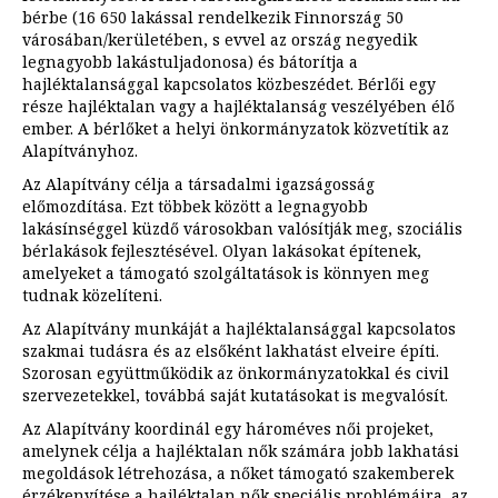
bérbe (16 650 lakással rendelkezik Finnország 50
városában/kerületében, s evvel az ország negyedik
legnagyobb lakástuljadonosa) és bátorítja a
hajléktalansággal kapcsolatos közbeszédet. Bérlői egy
része hajléktalan vagy a hajléktalanság veszélyében élő
ember. A bérlőket a helyi önkormányzatok közvetítik az
Alapítványhoz.
Az Alapítvány célja a társadalmi igazságosság
előmozdítása. Ezt többek között a legnagyobb
lakásínséggel küzdő városokban valósítják meg, szociális
bérlakások fejlesztésével. Olyan lakásokat építenek,
amelyeket a támogató szolgáltatások is könnyen meg
tudnak közelíteni.
Az Alapítvány munkáját a hajléktalansággal kapcsolatos
szakmai tudásra és az elsőként lakhatást elveire építi.
Szorosan együttműködik az önkormányzatokkal és civil
szervezetekkel, továbbá saját kutatásokat is megvalósít.
Az Alapítvány koordinál egy hároméves női projeket,
amelynek célja a hajléktalan nők számára jobb lakhatási
megoldások létrehozása, a nőket támogató szakemberek
érzékenyítése a hajléktalan nők speciális problémáira, az