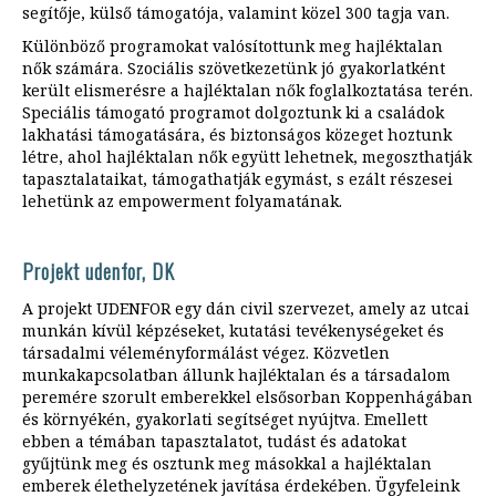
segítője, külső támogatója, valamint közel 300 tagja van.
Különböző programokat valósítottunk meg hajléktalan
nők számára. Szociális szövetkezetünk jó gyakorlatként
került elismerésre a hajléktalan nők foglalkoztatása terén.
Speciális támogató programot dolgoztunk ki a családok
lakhatási támogatására, és biztonságos közeget hoztunk
létre, ahol hajléktalan nők együtt lehetnek, megoszthatják
tapasztalataikat, támogathatják egymást, s ezált részesei
lehetünk az empowerment folyamatának.
Projekt udenfor, DK
A projekt UDENFOR egy dán civil szervezet, amely az utcai
munkán kívül képzéseket, kutatási tevékenységeket és
társadalmi véleményformálást végez. Közvetlen
munkakapcsolatban állunk hajléktalan és a társadalom
peremére szorult emberekkel elsősorban Koppenhágában
és környékén, gyakorlati segítséget nyújtva. Emellett
ebben a témában tapasztalatot, tudást és adatokat
gyűjtünk meg és osztunk meg másokkal a hajléktalan
emberek élethelyzetének javítása érdekében. Ügyfeleink