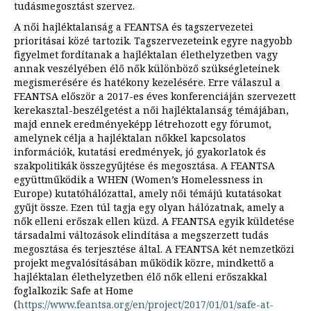
tudásmegosztást szervez.
A női hajléktalanság a FEANTSA és tagszervezetei
prioritásai közé tartozik. Tagszervezeteink egyre nagyobb
figyelmet fordítanak a hajléktalan élethelyzetben vagy
annak veszélyében élő nők különböző szükségleteinek
megismerésére és hatékony kezelésére. Erre válaszul a
FEANTSA először a 2017-es éves konferenciáján szervezett
kerekasztal-beszélgetést a női hajléktalanság témájában,
majd ennek eredményeképp létrehozott egy fórumot,
amelynek célja a hajléktalan nőkkel kapcsolatos
információk, kutatási eredmények, jó gyakorlatok és
szakpolitikák összegyűjtése és megosztása. A FEANTSA
együttműködik a WHEN (Women’s Homelessness in
Europe) kutatóhálózattal, amely női témájú kutatásokat
gyűjt össze. Ezen túl tagja egy olyan hálózatnak, amely a
nők elleni erőszak ellen küzd. A FEANTSA egyik küldetése
társadalmi változások elindítása a megszerzett tudás
megosztása és terjesztése által. A FEANTSA két nemzetközi
projekt megvalósításában működik közre, mindkettő a
hajléktalan élethelyzetben élő nők elleni erőszakkal
foglalkozik: Safe at Home
(
https://www.feantsa.org/en/project/2017/01/01/safe-at-