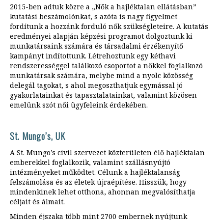
2015-ben adtuk közre a „Nők a hajléktalan ellátásban”
kutatási beszámolónkat, s azóta is nagy figyelmet
fordítunk a hozzánk forduló nők szükségleteire. A kutatás
eredményei alapján képzési programot dolgoztunk ki
munkatársaink számára és társadalmi érzékenyítő
kampányt indítottunk. Létrehoztunk egy kéthavi
rendszerességgel találkozó csoportot a nőkkel foglalkozó
munkatársak számára, melybe mind a nyolc közösség
delegál tagokat, s ahol megoszthatjuk egymással jó
gyakorlatainkat és tapasztalatainkat, valamint közösen
emelünk szót női ügyfeleink érdekében.
St. Mungo’s, UK
A St. Mungo’s civil szervezet közterületen élő hajléktalan
emberekkel foglalkozik, valamint szállásnyújtó
intézményeket működtet. Célunk a hajléktalanság
felszámolása és az életek újraépítése. Hisszük, hogy
mindenkinek lehet otthona, ahonnan megvalósíthatja
céljait és álmait.
Minden éjszaka több mint 2700 embernek nyújtunk