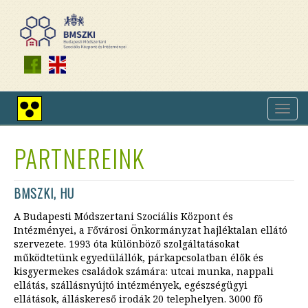
Ugrás
a
tartalomra
Navig
Nagy
átkap
kontrasztú
nézet
PARTNEREINK
BMSZKI, HU
A Budapesti Módszertani Szociális Központ és
Intézményei, a Fővárosi Önkormányzat hajléktalan ellátó
szervezete. 1993 óta különböző szolgáltatásokat
működtetünk egyedülállók, párkapcsolatban élők és
kisgyermekes családok számára: utcai munka, nappali
ellátás, szállásnyújtó intézmények, egészségügyi
ellátások, álláskereső irodák 20 telephelyen. 3000 fő