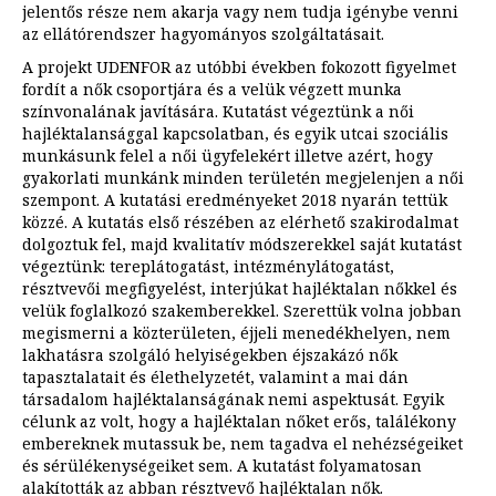
jelentős része nem akarja vagy nem tudja igénybe venni
az ellátórendszer hagyományos szolgáltatásait.
A projekt UDENFOR az utóbbi években fokozott figyelmet
fordít a nők csoportjára és a velük végzett munka
színvonalának javítására. Kutatást végeztünk a női
hajléktalansággal kapcsolatban, és egyik utcai szociális
munkásunk felel a női ügyfelekért illetve azért, hogy
gyakorlati munkánk minden területén megjelenjen a női
szempont. A kutatási eredményeket 2018 nyarán tettük
közzé. A kutatás első részében az elérhető szakirodalmat
dolgoztuk fel, majd kvalitatív módszerekkel saját kutatást
végeztünk: tereplátogatást, intézménylátogatást,
résztvevői megfigyelést, interjúkat hajléktalan nőkkel és
velük foglalkozó szakemberekkel. Szerettük volna jobban
megismerni a közterületen, éjjeli menedékhelyen, nem
lakhatásra szolgáló helyiségekben éjszakázó nők
tapasztalatait és élethelyzetét, valamint a mai dán
társadalom hajléktalanságának nemi aspektusát. Egyik
célunk az volt, hogy a hajléktalan nőket erős, találékony
embereknek mutassuk be, nem tagadva el nehézségeiket
és sérülékenységeiket sem. A kutatást folyamatosan
alakították az abban résztvevő hajléktalan nők.