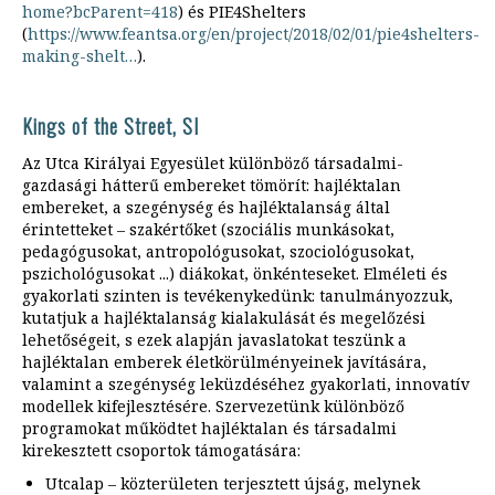
home?bcParent=418
) és PIE4Shelters
(
https://www.feantsa.org/en/project/2018/02/01/pie4shelters-
making-shelt…
).
Kings of the Street, SI
Az Utca Királyai Egyesület különböző társadalmi-
gazdasági hátterű embereket tömörít: hajléktalan
embereket, a szegénység és hajléktalanság által
érintetteket – szakértőket (szociális munkásokat,
pedagógusokat, antropológusokat, szociológusokat,
pszichológusokat ...) diákokat, önkénteseket. Elméleti és
gyakorlati szinten is tevékenykedünk: tanulmányozzuk,
kutatjuk a hajléktalanság kialakulását és megelőzési
lehetőségeit, s ezek alapján javaslatokat teszünk a
hajléktalan emberek életkörülményeinek javítására,
valamint a szegénység leküzdéséhez gyakorlati, innovatív
modellek kifejlesztésére. Szervezetünk különböző
programokat működtet hajléktalan és társadalmi
kirekesztett csoportok támogatására:
Utcalap – közterületen terjesztett újság, melynek