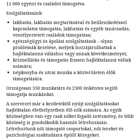
11 000 egyént és családot támogatva.
Szolgáltatásaink:
lakhatás, lakhatás megtartásával és beilleszkedéssel
kapcsolatos támogatás, lakhatási és egyéb tanácsadás,
veszélyeztetett családok támogatása;
egészségügyi és ápolási szolgáltatások – olyan
problémák kezelése, melyek hozzájárulhattak a
hajléktalanná váláshoz vagy annak következményei;
krízisellátás és támogatás frissen hajléktalanná váltak
számára;
népkonyha és utcai munka a közterületen élők
támogatására.
Országosan 350 munkatárs és 2500 önkéntes segítő
támogatja munkánkat.
A szervezet már a kezdetektől nyújt szolgáltatásokat
hajléktalan élethelyzetben élő nők számára. Az egyik
közösségben van egy csak nőket fogadó intézmény, és több
közösség is gondolkodik hasonló létrehozásán.
Létrehoztunk női támogató csoportokat, női tereket és
pszichológiai szaktudásra épülő közegeket.