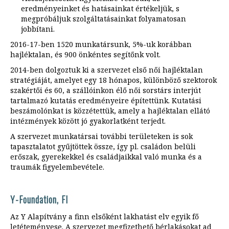
eredményeinket és hatásainkat értékeljük, s
megpróbáljuk szolgáltatásainkat folyamatosan
jobbítani.
2016-17-ben 1520 munkatársunk, 5%-uk korábban
hajléktalan, és 900 önkéntes segítőnk volt.
2014-ben dolgoztuk ki a szervezet első női hajléktalan
stratégiáját, amelyet egy 18 hónapos, különböző szektorok
szakértői és 60, a szállóinkon élő női sorstárs interjút
tartalmazó kutatás eredményeire építettünk. Kutatási
beszámolónkat is közzétettük, amely a hajléktalan ellátó
intézmények között jó gyakorlatként terjedt.
A szervezet munkatársai további területeken is sok
tapasztalatot gyűjtöttek össze, így pl. családon belüli
erőszak, gyerekekkel és családjaikkal való munka és a
traumák figyelembevétele.
Y-Foundation, FI
Az Y Alapítvány a finn elsőként lakhatást elv egyik fő
letéteményese. A szervezet megfizethető bérlakásokat ad