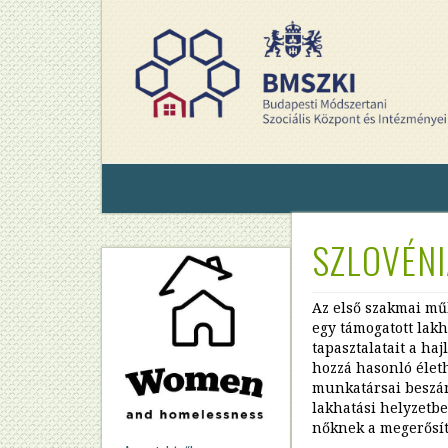
Ugrás
a
tartalomra
SZLOVÉNI
Az első szakmai műh
egy támogatott lakh
tapasztalatait a ha
hozzá hasonló élet
munkatársai beszámo
lakhatási helyzetbe
nőknek a megerősíté