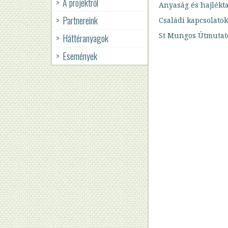
A projektről
Anyaság és hajlékt
Partnereink
Családi kapcsolatok
St Mungos Útmutat
Háttéranyagok
Események