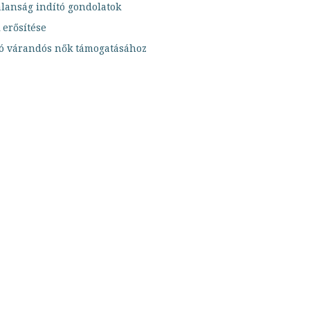
alanság indító gondolatok
 erősítése
ó várandós nők támogatásához