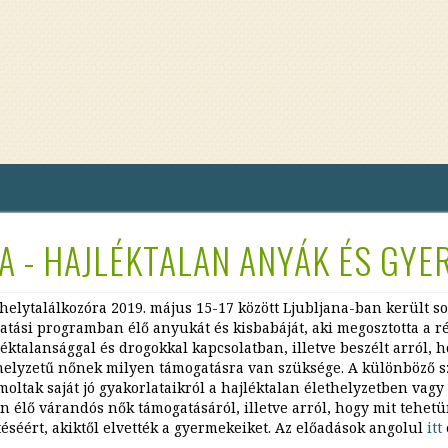
A - HAJLÉKTALAN ANYÁK ÉS GYE
elytalálkozóra 2019. május 15-17 között Ljubljana-ban került so
atási programban élő anyukát és kisbabáját, aki megosztotta a ré
jléktalansággal és drogokkal kapcsolatban, illetve beszélt arról, 
helyzetű nőnek milyen támogatásra van szüksége. A különböző s
ltak saját jó gyakorlataikról a hajléktalan élethelyzetben vagy
n élő várandós nők támogatásáról, illetve arról, hogy mit tehet
séért, akiktől elvették a gyermekeiket. Az előadások angolul
itt