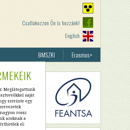
Nagy
kontrasztú
Csatlakozzon Ön is hozzánk!
nézet
English
BMSZKI
Erasmus+
RMEKEIK
r. Meglátogattunk
sztvevőkkel saját
hogy szerinte egy
zervezetek
 nagyon rossz
ünk azoknak a
érthetőek el: