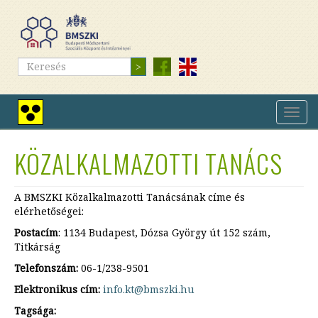
Ugrás
a
tartalomra
Keresés
Keresés
Navig
Nagy
átkap
kontrasztú
nézet
KÖZALKALMAZOTTI TANÁCS
A BMSZKI Közalkalmazotti Tanácsának címe és
elérhetőségei:
Postacím
: 1134 Budapest, Dózsa György út 152 szám,
Titkárság
Telefonszám:
06-1/238-9501
Elektronikus cím:
info.kt@bmszki.hu
Tagsága: