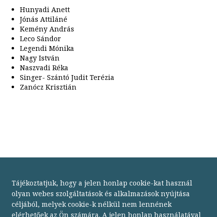
Hunyadi Anett
Jónás Attiláné
Kemény András
Leco Sándor
Legendi Mónika
Nagy István
Naszvadi Réka
Singer- Szántó Judit Terézia
Zanócz Krisztián
Tájékoztatjuk, hogy a jelen honlap cookie-kat használ
olyan webes szolgáltatások és alkalmazások nyújtása
céljából, melyek cookie-k nélkül nem lennének
elérhetőek az Ön számára. A jelen honlap használatával