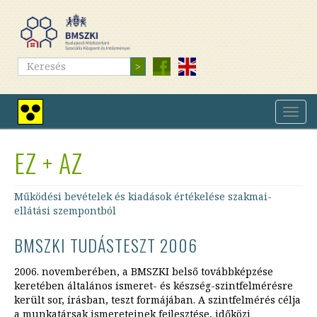
Ugrás
a
tartalomra
Keresés
Keresés
Navig
Nagy
átkap
kontrasztú
nézet
EZ + AZ
Működési bevételek és kiadások értékelése szakmai-
ellátási szempontból
BMSZKI TUDÁSTESZT 2006
2006. novemberében, a BMSZKI belső továbbképzése
keretében általános ismeret- és készség-szintfelmérésre
került sor, írásban, teszt formájában. A szintfelmérés célja
a munkatársak ismereteinek fejlesztése, időközi