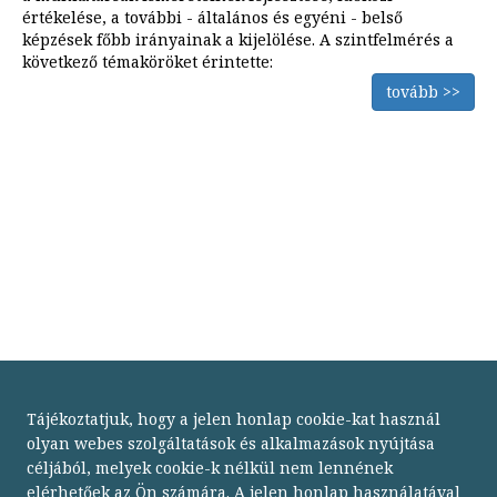
értékelése, a további - általános és egyéni - belső
képzések főbb irányainak a kijelölése. A szintfelmérés a
következő témaköröket érintette:
tovább >>
Tájékoztatjuk, hogy a jelen honlap cookie-kat használ
olyan webes szolgáltatások és alkalmazások nyújtása
céljából, melyek cookie-k nélkül nem lennének
elérhetőek az Ön számára. A jelen honlap használatával