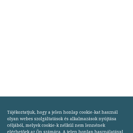
Tájékoztatjuk, hogy a jelen honlap cookie-kat használ
olyan webes szolgáltatások és alkalmazások nyújtása
céljából, melyek cookie-k nélkül nem lennének
elérhetőek az Ön számára. A jelen honlap használatával