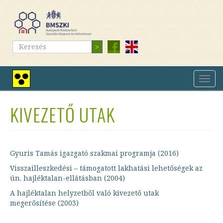
Ugrás
a
tartalomra
Keresés
Keresés
Navig
Nagy
átkap
kontrasztú
nézet
KIVEZETŐ UTAK
Gyuris Tamás igazgató szakmai programja (2016)
Visszailleszkedési – támogatott lakhatási lehetőségek az
ún. hajléktalan-ellátásban (2004)
A hajléktalan helyzetből való kivezető utak
megerősítése (2003)