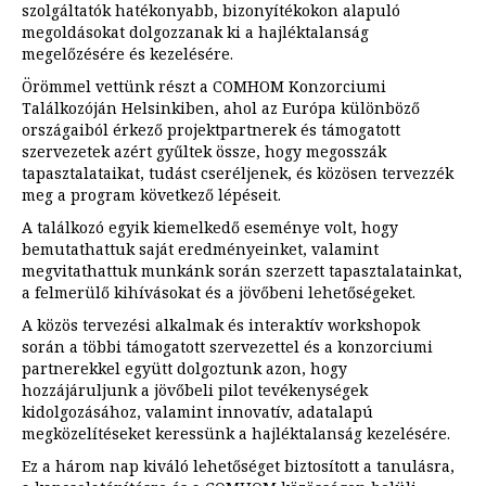
szolgáltatók hatékonyabb, bizonyítékokon alapuló
megoldásokat dolgozzanak ki a hajléktalanság
megelőzésére és kezelésére.
Örömmel vettünk részt a COMHOM Konzorciumi
Találkozóján Helsinkiben, ahol az Európa különböző
országaiból érkező projektpartnerek és támogatott
szervezetek azért gyűltek össze, hogy megosszák
tapasztalataikat, tudást cseréljenek, és közösen tervezzék
meg a program következő lépéseit.
A találkozó egyik kiemelkedő eseménye volt, hogy
bemutathattuk saját eredményeinket, valamint
megvitathattuk munkánk során szerzett tapasztalatainkat,
a felmerülő kihívásokat és a jövőbeni lehetőségeket.
A közös tervezési alkalmak és interaktív workshopok
során a többi támogatott szervezettel és a konzorciumi
partnerekkel együtt dolgoztunk azon, hogy
hozzájáruljunk a jövőbeli pilot tevékenységek
kidolgozásához, valamint innovatív, adatalapú
megközelítéseket keressünk a hajléktalanság kezelésére.
Ez a három nap kiváló lehetőséget biztosított a tanulásra,