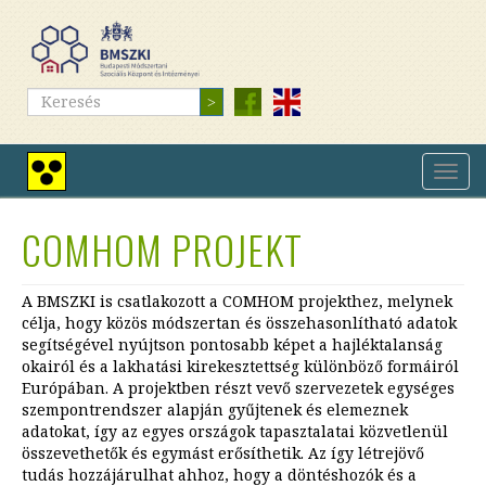
Ugrás
a
tartalomra
Keresés
Keresés
Navig
Nagy
átkap
kontrasztú
nézet
COMHOM PROJEKT
A BMSZKI is csatlakozott a COMHOM projekthez, melynek
célja, hogy közös módszertan és összehasonlítható adatok
segítségével nyújtson pontosabb képet a hajléktalanság
okairól és a lakhatási kirekesztettség különböző formáiról
Európában. A projektben részt vevő szervezetek egységes
szempontrendszer alapján gyűjtenek és elemeznek
adatokat, így az egyes országok tapasztalatai közvetlenül
összevethetők és egymást erősíthetik. Az így létrejövő
tudás hozzájárulhat ahhoz, hogy a döntéshozók és a