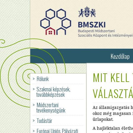
Ugrás
a
tartalomra
Kezdőlap
MIT KELL
Rólunk
Szállások
Szakmai képzések,
VÁLASZT
Nappali
továbbképzések
Melegedők
és
Módszertani
Utcai
Az államigazgatás 
tevékenységünk
szociális
okoz még magasan i
munka
űrlapokat.
Tudástár
Befogadó
BMSZKI
Ügyfélszolgálati
A hajléktalan életh
Európai Uniós Pályázati
Társadalmi
Program