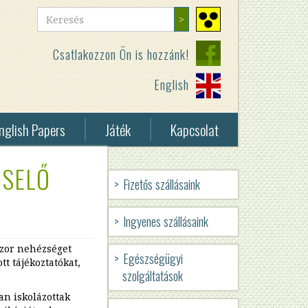
Keresés
Keresés
Nagy
kontrasztú
Csatlakozzon Ön is hozzánk!
nézet
English
nglish Papers
Játék
Kapcsolat
ISELŐ
eless
Fizetős szállásaink
vey
HUN
elessness
Ingyenes szállásaink
-
zor nehézséget
BMSZKI
Egészségügyi
t tájékoztatókat,
szolgáltatások
-
an iskolázottak