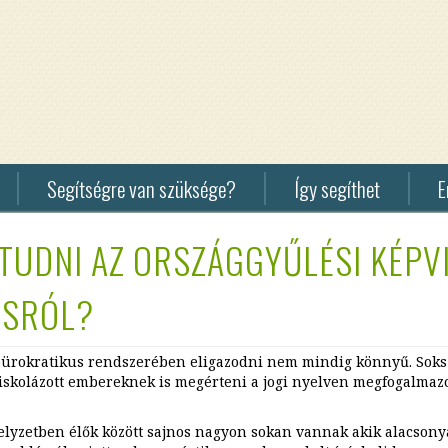
Segítségre van szüksége?
Így segíthet
E
Pénzadomány
F3
 TUDNI AZ ORSZÁGGYŰLÉSI KÉPV
fogadása
Hom
Sur
Tárgyi
ÁSRÓL?
adományok
Hom
fogadása
HU
bürokratikus rendszerében eligazodni nem mindig könnyű. Soks
Csajok
skolázott embereknek is megérteni a jogi nyelven megfogalmazot
Csajokkal
-
elyzetben élők között sajnos nagyon sokan vannak akik alacsony
lezárult