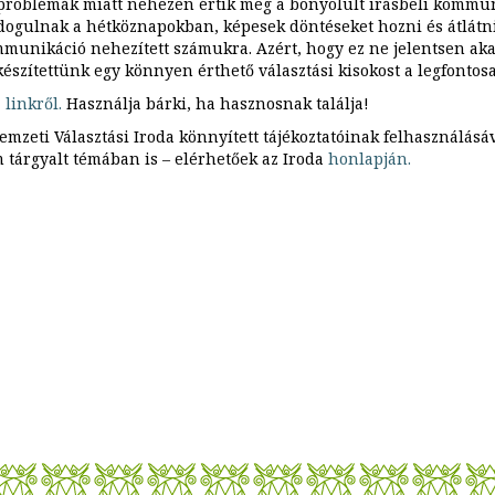
problémák miatt nehezen értik meg a bonyolult írásbeli kommun
ldogulnak a hétköznapokban, képesek döntéseket hozni és átlátn
mmunikáció nehezített számukra. Azért, hogy ez ne jelentsen aka
készítettünk egy könnyen érthető választási kisokost a legfontos
a
linkről.
Használja bárki, ha hasznosnak találja!
eti Választási Iroda könnyített tájékoztatóinak felhasználásáv
 tárgyalt témában is – elérhetőek az Iroda
honlapján.
Tékozló
koldus
dosszié
Szociális
munkánk
menete
Kivezető
utak
Regionális
Módszertan
"Nyitás
az