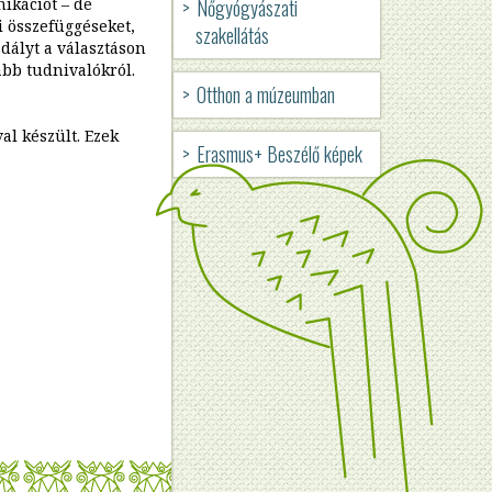
ikációt – de
Nőgyógyászati
JOBB
i összefüggéseket,
szakellátás
dályt a választáson
OLDALI
abb tudnivalókról.
Otthon a múzeumban
NAVIGÁCIÓ
al készült. Ezek
Erasmus+ Beszélő képek