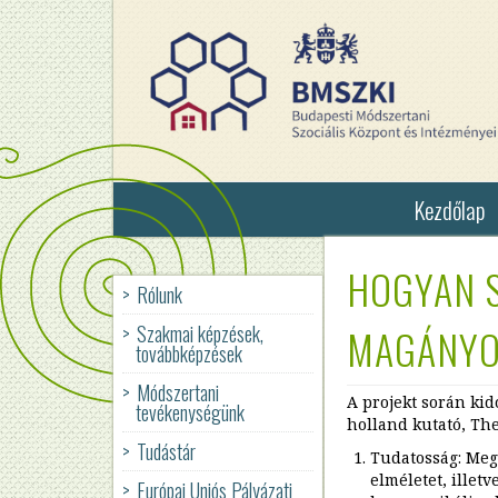
Ugrás
a
tartalomra
Kezdőlap
HOGYAN S
Rólunk
Szállások
Szakmai képzések,
MAGÁNYO
Nappali
továbbképzések
Melegedők
és
Módszertani
Utcai
A projekt során kid
tevékenységünk
szociális
holland kutató, The
munka
Tudástár
Befogadó
Tudatosság: Meg
BMSZKI
Ügyfélszolgálati
elméletet, illet
Európai Uniós Pályázati
Társadalmi
Program