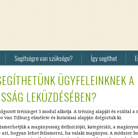
Segítségre van szüksége?
Így segíthet
E
Pénzadomány
F3
EGÍTHETÜNK ÜGYFELEINKNEK A
fogadása
Hom
Sur
Tárgyi
SSÁG LEKÜZDÉSÉBEN?
adományok
Hom
fogadása
HU
olgozott tréninget 5 modul alkotja. A tréning alapját és ezáltal a
Csajok
o van Tilburg elmélete és kutatásai alapján dolgoztuk ki.
Csajokkal
ismerhetjük a magányosság definícióját, kategóriáit, a magányos
-
ve azt, hogyan lehet felismerni, ha valaki magányos. A módszer 
lezárult