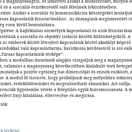
a magányosságról, és ismerteti azokat a módszereket, melyek se
 és a szociális érintkezéstől való félelmek leküzdésében.
ztése: Azokat a szociális és kommunikációs készségeket mutatju
ársas kapcsolatok fenntartásához. Az önmagunk megismerését cé
ég ezen kívül bemutatásra.
építése: A hajléktalan személyek kapcsolatait és azok fenntartásá
zélünk a szociális és objektív izoláció közötti különbségekről. A
s az emberek között létrejövő kapcsolatok között akadályt képez
zédokkal való kapcsolattartás, barátkozás kérdéseiről is szó es
 „Társas kapcsolataink térképe”.
Ebben a modulban kutatások alapján vizsgáljuk meg a magányoss
Tékozló
t, valamint a magányosság következtében kialakuló testi betegs
koldus
utatjuk a pozitív egészség hat dimenzióját és ennek eszközét, a
dosszié
se: A modul fő üzenete, hogy próbáljunk meg mélyebbre tekinteni
einket, érdeklődéseinket és megvalósítható álmainkat. Azt vallja
Szociális
renciák figyelembe vétele a felépülés egyik kulcsmozzanata. A 
munkánk
erfect Day) kitalálása, eltervezése és megírása.
menete
zök:
Kivezető
utak
Regionális
Módszertan
"Nyitás
az
nk térképe