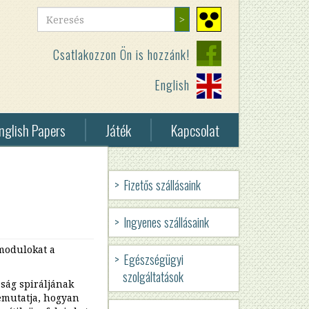
Keresés
Keresés
Nagy
kontrasztú
Csatlakozzon Ön is hozzánk!
nézet
English
nglish Papers
Játék
Kapcsolat
eless
Fizetős szállásaink
vey
HUN
elessness
Ingyenes szállásaink
-
 modulokat a
BMSZKI
Egészségügyi
szolgáltatások
ság spiráljának
-
bemutatja, hogyan