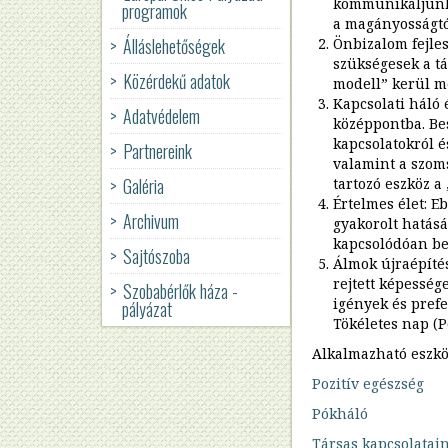
Iroda,
kommunikáljunk 
programok
bázisépítés
Felvételi
a magányosságtól
jó
Utak
és
Álláslehetőségek
Önbizalom fejles
gyakorlatai
és
Foglalkoztatási
Európában
szükségesek a t
korlátok
részleg
Közérdekű adatok
Hirdetmények
a
modell” kerül m
Látni
hajléktalanellátásban
Kapcsolati háló 
Egészségügyi
Adatvédelem
Szabályzatok
és
szolgáltatások
középpontba. Bes
láttatni
Kiadványok
kapcsolatokról é
Partnereink
Közadat
Intézményi
valamint a szoms
kereső
Off
Tanulmányok
beszámolók
Galéria
tartozó eszköz a
the
Értelmes élet: 
Ellátott
Streets
Elsőként
Közalkalmazotti
Archivum
Szociális
gyakorolt hatásá
jogi
lakhatás
Tanács
munka
képviselők
kapcsolódóan bem
Erasmus+
szakmai
Sajtószoba
megújítása
Idős
Álmok újraépíté
nap
Közérdekű
hajléktalan
2016
rejtett képesség
Szobabérlők háza -
Szociális
bejelentés,
emberek
igények és prefe
pályázat
munka
panasz
támogatásának
Hasznos
Tökéletes nap (P
a
fejlesztése
linkek
BMSZKI-
Alkalmazható eszkö
ban
Ways
Pozitív egészség
out
K-
of
Pókháló
M
homelessness
Régió
Társas kapcsolatai