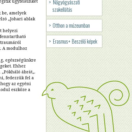
gítik ügyfeleinket
Nőgyógyászati
JOBB
szakellátás
k be, amelyek
OLDALI
lzó „Johari ablak
Otthon a múzeumban
NAVIGÁCIÓ
t helyezi
 fenntartható
Erasmus+ Beszélő képek
ő traumáról
ik. A modulhoz
ág, egészségünkre
égeket. Ehhez
 „Pókháló ábrát„.
, fedezzük fel a
, hogy az egyéni
modul eszköze a